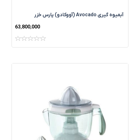
آبميوه‌ گيری Avocado (آووکادو) پارس خزر
63٬800٬000