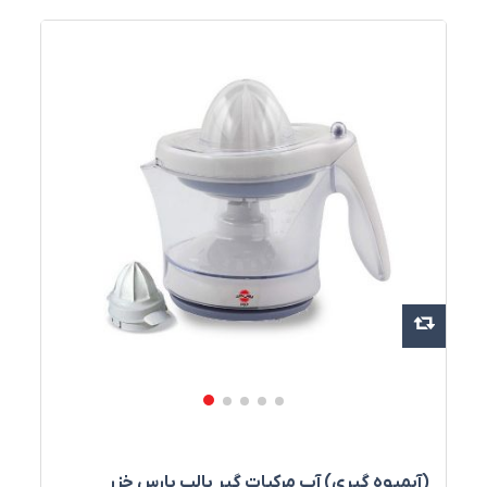
(آبمیوه گیری) آب‌ مرکبات‌ گير پالپ پارس خزر