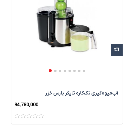
آب‌ميوه‌گيری تک‌کاره تايگر پارس خزر
94٬780٬000