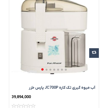
آب‌ ميوه‌ گيری تک‌ کاره JC700P پارس خزر
39٬894٬000