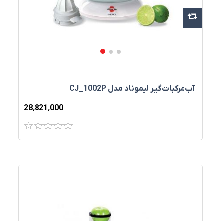
آب‌مرکبات‌گير ليموناد مدل CJ_1002P
28٬821٬000