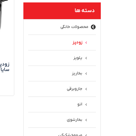
دسته ها
محصولات خانگی
زودپز
پلوپز
سایا
بخارپز
جاروبرقی
اتو
بخارشوی
میوه‌خشک‌کن