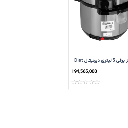
زودپز برقی 5 لیتری دیجیتال Diet
194٬565٬000