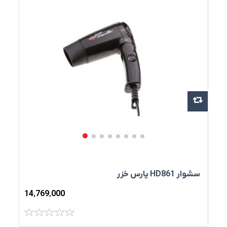
سشوار HD861 پارس خزر
14٬769٬000