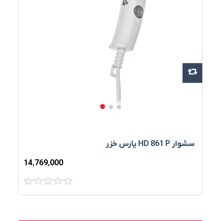
سشوار HD 861 P پارس خزر
14٬769٬000