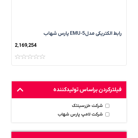
رابط الکتریکی مدلEMU-5 پارس شهاب
2٬169٬254
فیلترکردن براساس تولید‌کننده
شرکت خزرسینتک
شرکت لامپ پارس شهاب