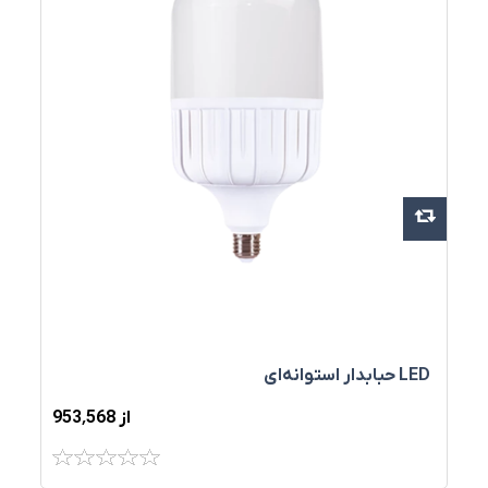
LED حبابدار استوانه‌ای
از 953٬568