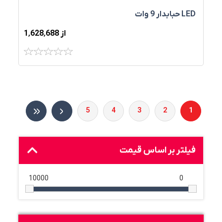
LED حبابدار 9 وات
از 1٬628٬688
5
4
3
2
1
فیلتر بر اساس قیمت
10000
0