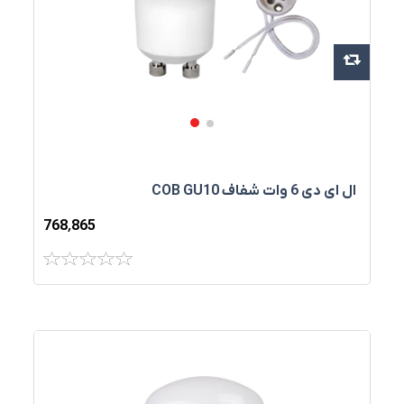
ال ای دی 6 وات شفاف COB GU10
768٬865