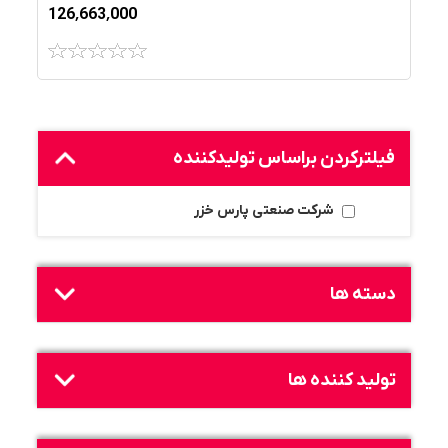
126٬663٬000
فیلترکردن براساس تولید‌کننده
شرکت صنعتی پارس خزر
دسته ها
تولید کننده ها