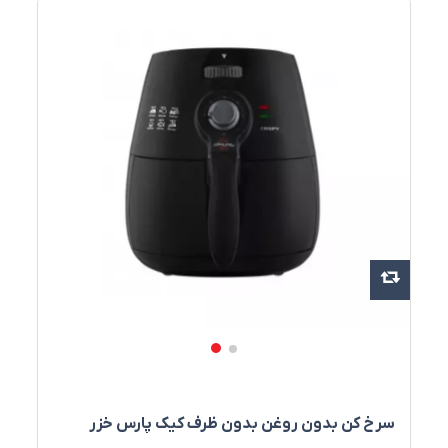
سرخ کن بدون روغن بدون ظرف کيک پارس خزر