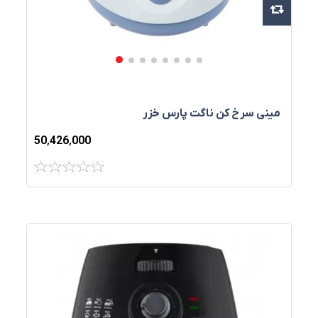
مينی سرخ‌ کن ناگت پارس خزر
50٬426٬000